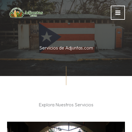
Skip
to
content
Servicios de Adjuntas.com
Explora Nuestros Servicios