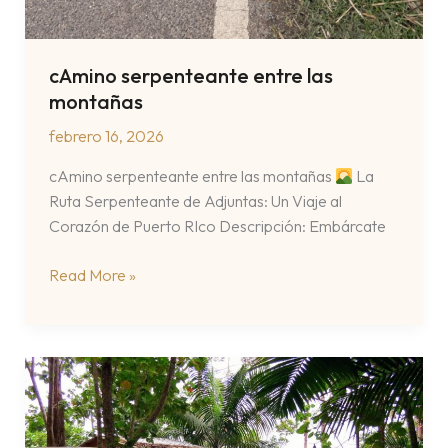
cAmino serpenteante entre las
montañas
febrero 16, 2026
cAmino serpenteante entre las montañas
La
Ruta Serpenteante de Adjuntas: Un Viaje al
Corazón de Puerto RIco Descripción: Embárcate
cAmino
Read More »
serpenteante
entre
las
montañas