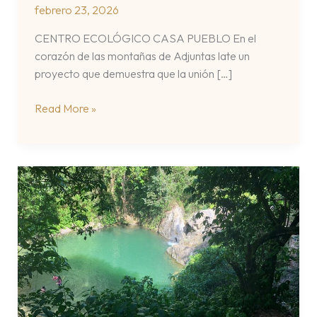
febrero 23, 2026
CENTRO ECOLÓGICO CASA PUEBLO En el
corazón de las montañas de Adjuntas late un
proyecto que demuestra que la unión […]
centro
Read More »
ecológico
casa
pueblo