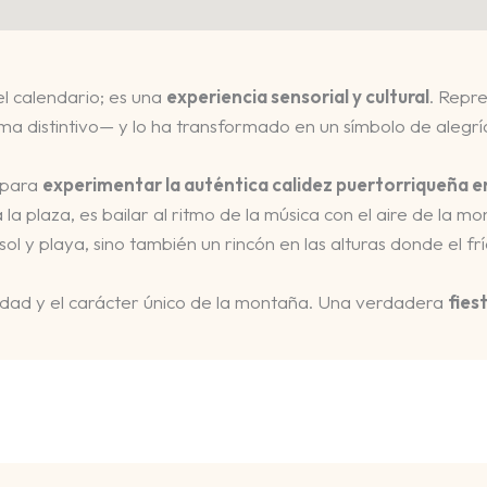
el calendario; es una
experiencia sensorial y cultural
. Repr
ima distintivo— y lo ha transformado en un símbolo de alegr
a para
experimentar la auténtica calidez puertorriqueña e
 la plaza, es bailar al ritmo de la música con el aire de la 
l y playa, sino también un rincón en las alturas donde el frí
unidad y el carácter único de la montaña. Una verdadera
fies