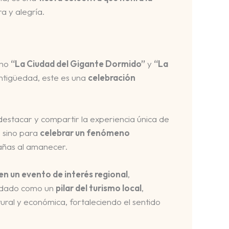
a y alegría.
omo
“La Ciudad del Gigante Dormido”
y
“La
antigüedad, este es una
celebración
stacar y compartir la experiencia única de
, sino para
celebrar un fenómeno
tañas al amanecer.
n un evento de interés regional
,
olidado como un
pilar del turismo local
,
ral y económica, fortaleciendo el sentido