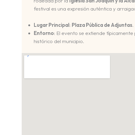
rodeada por la
Iglesia San Joaquín y la Alca
festival es una expresión auténtica y arraiga
Lugar Principal
:
Plaza Pública de Adjuntas
.
Entorno
: El evento se extiende típicamente 
histórico del municipio.