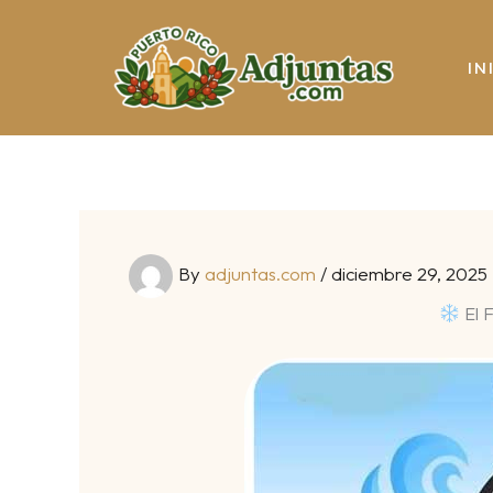
Skip
to
IN
content
By
adjuntas.com
/
diciembre 29, 2025
El F