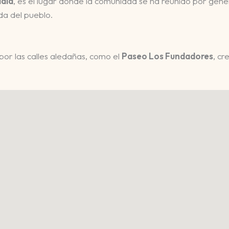
ldía
, es el lugar donde la comunidad se ha reunido por gene
da del pueblo.
por las calles aledañas, como el
Paseo Los Fundadores
, cr