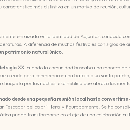
 característica más distintiva en un motivo de reunión, cultur
undamente enraizada en la identidad de Adjuntas, conocida c
eraturas. A diferencia de muchos festivales con siglos de 
n patrimonio natural único
.
el siglo XX
, cuando la comunidad buscaba una manera de de
o fue creado para conmemorar una batalla o un santo patrón
una chaqueta por las noches, esa neblina que abraza las mon
nado desde una pequeña reunión local hasta convertirse e
can “escapar del calor” literal y figuradamente. Se ha cons
ica puede transformarse en el eje de una celebración cultu