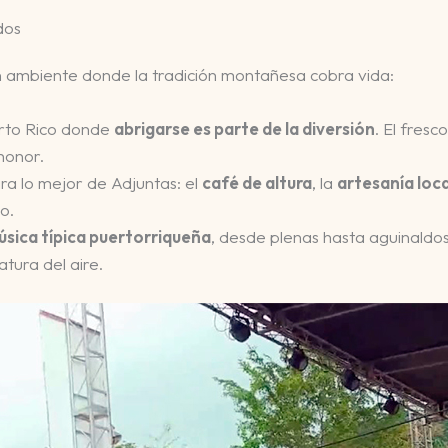
dos
 un ambiente donde la tradición montañesa cobra vida:
uerto Rico donde
abrigarse es parte de la diversión
. El fresc
honor.
para lo mejor de Adjuntas: el
café de altura
, la
artesanía loca
o.
sica típica puertorriqueña
, desde plenas hasta aguinaldos
tura del aire.