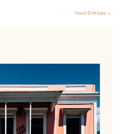
Next Entrada
→