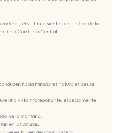
nderos, el visitante siente la brisa fría de la
 de la Cordillera Central.
s conducen hacia miradores naturales desde
frece una vista impresionante, especialmente
llado de la montaña.
an en las alturas.
a quienes huyen del calor costero.