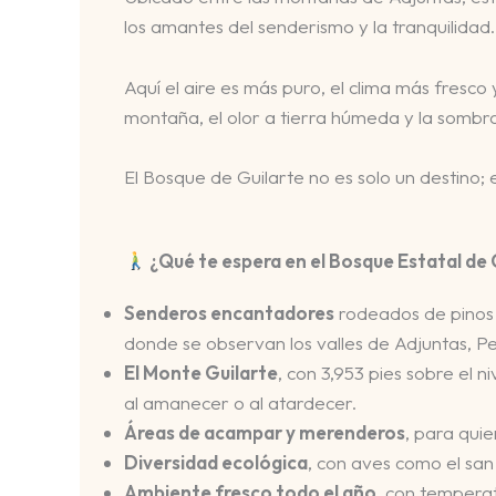
los amantes del senderismo y la tranquilidad
Aquí el aire es más puro, el clima más fresco y
montaña, el olor a tierra húmeda y la sombra
El Bosque de Guilarte no es solo un destino; e
¿Qué te espera en el Bosque Estatal de 
Senderos encantadores
rodeados de pinos 
donde se observan los valles de Adjuntas, P
El Monte Guilarte
, con 3,953 pies sobre el 
al amanecer o al atardecer.
Áreas de acampar y merenderos
, para quie
Diversidad ecológica
, con aves como el san
Ambiente fresco todo el año
, con temperat