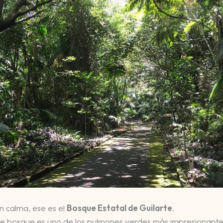
n calma, ese es el
Bosque Estatal de Guilarte
.
e bosque es uno de los pulmones verdes más impresionantes