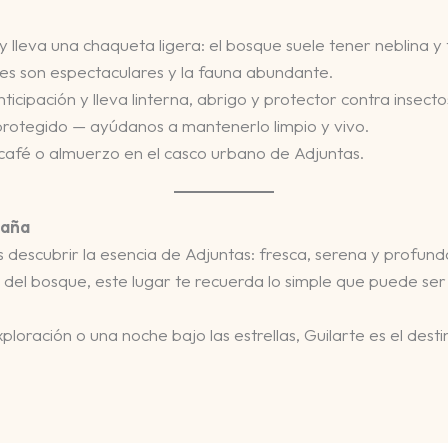
y lleva una chaqueta ligera: el bosque suele tener neblina y
jes son espectaculares y la fauna abundante.
ticipación y lleva linterna, abrigo y protector contra insecto
 protegido — ayúdanos a mantenerlo limpio y vivo.
n café o almuerzo en el casco urbano de Adjuntas.
taña
 descubrir la esencia de Adjuntas: fresca, serena y profun
lor del bosque, este lugar te recuerda lo simple que puede ser
loración o una noche bajo las estrellas, Guilarte es el dest