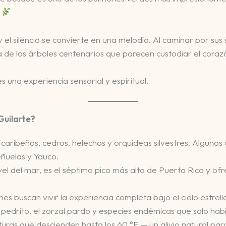
.
 el silencio se convierte en una melodía. Al caminar por sus se
 de los árboles centenarios que parecen custodiar el corazón
s una experiencia sensorial y espiritual.
Guilarte?
caribeños, cedros, helechos y orquídeas silvestres. Alguno
eñuelas y Yauco.
nivel del mar, es el séptimo pico más alto de Puerto Rico y o
nes buscan vivir la experiencia completa bajo el cielo estre
 pedrito, el zorzal pardo y especies endémicas que solo habit
uras que descienden hasta los 60 °F — un alivio natural par